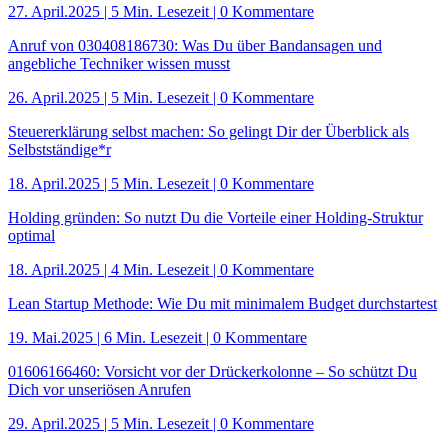
27. April.2025
|
5 Min. Lesezeit
| 0 Kommentare
Anruf von 030408186730: Was Du über Bandansagen und
angebliche Techniker wissen musst
26. April.2025
|
5 Min. Lesezeit
| 0 Kommentare
Steuererklärung selbst machen: So gelingt Dir der Überblick als
Selbstständige*r
18. April.2025
|
5 Min. Lesezeit
| 0 Kommentare
Holding gründen: So nutzt Du die Vorteile einer Holding-Struktur
optimal
18. April.2025
|
4 Min. Lesezeit
| 0 Kommentare
Lean Startup Methode: Wie Du mit minimalem Budget durchstartest
19. Mai.2025
|
6 Min. Lesezeit
| 0 Kommentare
01606166460: Vorsicht vor der Drückerkolonne – So schützt Du
Dich vor unseriösen Anrufen
29. April.2025
|
5 Min. Lesezeit
| 0 Kommentare