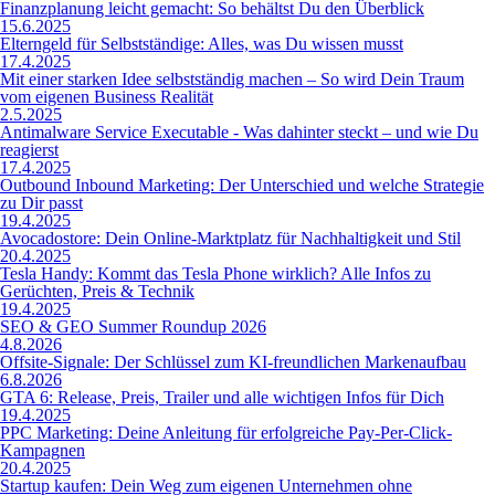
Finanzplanung leicht gemacht: So behältst Du den Überblick
15.6.2025
Elterngeld für Selbstständige: Alles, was Du wissen musst
17.4.2025
Mit einer starken Idee selbstständig machen – So wird Dein Traum
vom eigenen Business Realität
2.5.2025
Antimalware Service Executable - Was dahinter steckt – und wie Du
reagierst
17.4.2025
Outbound Inbound Marketing: Der Unterschied und welche Strategie
zu Dir passt
19.4.2025
Avocadostore: Dein Online-Marktplatz für Nachhaltigkeit und Stil
20.4.2025
Tesla Handy: Kommt das Tesla Phone wirklich? Alle Infos zu
Gerüchten, Preis & Technik
19.4.2025
SEO & GEO Summer Roundup 2026
4.8.2026
Offsite-Signale: Der Schlüssel zum KI-freundlichen Markenaufbau
6.8.2026
GTA 6: Release, Preis, Trailer und alle wichtigen Infos für Dich
19.4.2025
PPC Marketing: Deine Anleitung für erfolgreiche Pay-Per-Click-
Kampagnen
20.4.2025
Startup kaufen: Dein Weg zum eigenen Unternehmen ohne