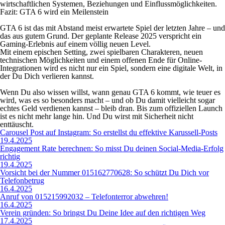
wirtschaftlichen Systemen, Beziehungen und Einflussmöglichkeiten.
Fazit: GTA 6 wird ein Meilenstein
GTA 6 ist das mit Abstand meist erwartete Spiel der letzten Jahre – und
das aus gutem Grund. Der geplante Release 2025 verspricht ein
Gaming-Erlebnis auf einem völlig neuen Level.
Mit einem epischen Setting, zwei spielbaren Charakteren, neuen
technischen Möglichkeiten und einem offenen Ende für Online-
Integrationen wird es nicht nur ein Spiel, sondern eine digitale Welt, in
der Du Dich verlieren kannst.
Wenn Du also wissen willst, wann genau GTA 6 kommt, wie teuer es
wird, was es so besonders macht – und ob Du damit vielleicht sogar
echtes Geld verdienen kannst – bleib dran. Bis zum offiziellen Launch
ist es nicht mehr lange hin. Und Du wirst mit Sicherheit nicht
enttäuscht.
Carousel Post auf Instagram: So erstellst du effektive Karussell-Posts
19.4.2025
Engagement Rate berechnen: So misst Du deinen Social-Media-Erfolg
richtig
19.4.2025
Vorsicht bei der Nummer 015162770628: So schützt Du Dich vor
Telefonbetrug
16.4.2025
Anruf von 015215992032 – Telefonterror abwehren!
16.4.2025
Verein gründen: So bringst Du Deine Idee auf den richtigen Weg
17.4.2025