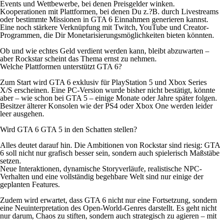
Events und Wettbewerbe, bei denen Preisgelder winken.
Kooperationen mit Plattformen, bei denen Du z.?B. durch Livestreams
oder bestimmte Missionen in GTA 6 Einnahmen generieren kannst.
Eine noch stärkere Verknüpfung mit Twitch, YouTube und Creator-
Programmen, die Dir Monetarisierungsmöglichkeiten bieten könnten.
Ob und wie echtes Geld verdient werden kann, bleibt abzuwarten –
aber Rockstar scheint das Thema ernst zu nehmen.
Welche Plattformen unterstützt GTA 6?
Zum Start wird GTA 6 exklusiv für PlayStation 5 und Xbox Series
X/S erscheinen. Eine PC-Version wurde bisher nicht bestätigt, könnte
aber – wie schon bei GTA 5 – einige Monate oder Jahre später folgen.
Besitzer älterer Konsolen wie der PS4 oder Xbox One werden leider
leer ausgehen.
Wird GTA 6 GTA 5 in den Schatten stellen?
Alles deutet darauf hin. Die Ambitionen von Rockstar sind riesig: GTA
6 soll nicht nur grafisch besser sein, sondern auch spielerisch Maßstäbe
setzen.
Neue Interaktionen, dynamische Storyverläufe, realistische NPC-
Verhalten und eine vollständig begehbare Welt sind nur einige der
geplanten Features.
Zudem wird erwartet, dass GTA 6 nicht nur eine Fortsetzung, sondern
eine Neuinterpretation des Open-World-Genres darstellt. Es geht nicht
nur darum, Chaos zu stiften, sondern auch strategisch zu agieren – mit