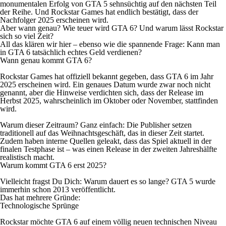
monumentalen Erfolg von GTA 5 sehnsüchtig auf den nächsten Teil
der Reihe. Und Rockstar Games hat endlich bestätigt, dass der
Nachfolger 2025 erscheinen wird.
Aber wann genau? Wie teuer wird GTA 6? Und warum lässt Rockstar
sich so viel Zeit?
All das klären wir hier – ebenso wie die spannende Frage: Kann man
in GTA 6 tatsächlich echtes Geld verdienen?
Wann genau kommt GTA 6?
Rockstar Games hat offiziell bekannt gegeben, dass GTA 6 im Jahr
2025 erscheinen wird. Ein genaues Datum wurde zwar noch nicht
genannt, aber die Hinweise verdichten sich, dass der Release im
Herbst 2025, wahrscheinlich im Oktober oder November, stattfinden
wird.
Warum dieser Zeitraum? Ganz einfach: Die Publisher setzen
traditionell auf das Weihnachtsgeschäft, das in dieser Zeit startet.
Zudem haben interne Quellen geleakt, dass das Spiel aktuell in der
finalen Testphase ist – was einen Release in der zweiten Jahreshälfte
realistisch macht.
Warum kommt GTA 6 erst 2025?
Vielleicht fragst Du Dich: Warum dauert es so lange? GTA 5 wurde
immerhin schon 2013 veröffentlicht.
Das hat mehrere Gründe:
Technologische Sprünge
Rockstar möchte GTA 6 auf einem völlig neuen technischen Niveau