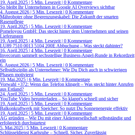
19. April.2025
|
5 Min. Lesezeit
| 0 Kommentare
So bleibt Ihr Unternehmen in Google AI Overviews sichtbar
4. August.2026
|
5 Min. Lesezeit
| 0 Kommentare
Mähroboter ohne Begrenzungskabel: Die Zukunft der smarten
Rasenpflege
19. April.2025
|
5 Min. Lesezeit
| 0 Kommentare
Pomeloyou GmbH: Das steckt hinter dem Unternehmen und seinen
Lieferungen
19. April.2025
|
4 Min. Lesezeit
| 0 Kommentare
LU89 7510 0013 5104 200E Abbuchung – Was steckt dahinter?
16. April.2025
|
4 Min. Lesezeit
| 0 Kommentare
Invecorum sammelt sechsstellige Business-Angel-Runde in Rekordzeit
ein
6. August.2026
|
5 Min. Lesezeit
| 0 Kommentare
Selbstdisziplin als Unternehmer: Wie Du Dich auch in schwierigen
Phasen motivierst
19. Mai.2025
|
6 Min. Lesezeit
| 0 Kommentare
Vorwahl +372: Wenn das Telefon klingelt – Was steckt hinter Anrufen
aus Estland?
24. April.2025
|
5 Min. Lesezeit
| 0 Kommentare
YouTube Video herunterladen – So klappt's schnell und sicher
19. April.2025
|
5 Min. Lesezeit
| 0 Kommentare
Balkonkraftwerk mit Speicher: So nutzt Du Sonnenenergie effektiv
19. April.2025
|
5 Min. Lesezeit
| 0 Kommentare
AG gründen – Wie Du mit einer Aktiengesellschaft selbstständig und
erfolgreich durchstartest
5. Mai.2025
|
5 Min. Lesezeit
| 0 Kommentare
Schlüsseldienst Karlsruhe – Schnell. Sicher. Zuverlässig