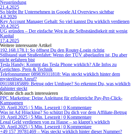
Neugründung
21.4.2025
So bleibt Ihr Unternehmen in Google AI Overviews sichtbar
4.8.2026
Key Account Manager Gehalt: So viel kannst Du wirklich verdienen
20.4.2025
UG gründen – Der einfache Weg in die Selbstständigkeit mit wenig
Kapital
17.4.2025
Weitere interessante Artikel
192.168.178.1: So öffnest Du den Router-Login richtig
Stillstand statt Straßenfahrt: Wenn der TÜV abgelaufen ist, Du aber
nicht gefahren bist
Tesla Handy: Kommt das Tesla Phone wirklich? Alle Infos zu
Gerüchten, Preis & Technik
Telefonnummer 089839311818: Was steckt wirklich hinter dem
mysteriösen Anruf?
091188185889: Betrug oder Umfrage? So erkennst Du, was wirklich
dahinter steckt
Könnte dich auch interessieren
PPC Marketing: Deine Anleitung für erfolgreiche Pay-Per-Click-
Kampagnen
20. April.2025
|
5 Min. Lesezeit
| 0 Kommentare
Was ist Ad Hijacking? So schützt Du dich vor dem Affiliate-Betrug
19. April.2025
|
5 Min. Lesezeit
| 0 Kommentare
Legal Geld verdienen von zu Hause – so klappt’s wirklich
20. April.2025
|
5 Min. Lesezeit
| 0 Kommentare
+49 157 39781469 – Was steckt wirklich hinter dieser Nummer?