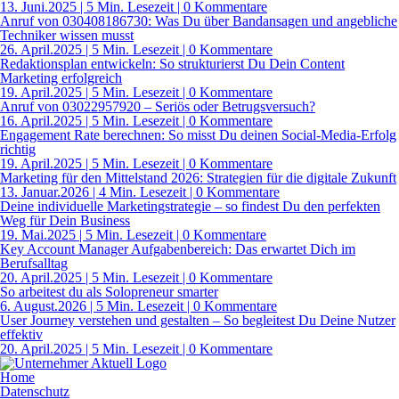
13. Juni.2025
|
5 Min. Lesezeit
| 0 Kommentare
Anruf von 030408186730: Was Du über Bandansagen und angebliche
Techniker wissen musst
26. April.2025
|
5 Min. Lesezeit
| 0 Kommentare
Redaktionsplan entwickeln: So strukturierst Du Dein Content
Marketing erfolgreich
19. April.2025
|
5 Min. Lesezeit
| 0 Kommentare
Anruf von 03022957920 – Seriös oder Betrugsversuch?
16. April.2025
|
5 Min. Lesezeit
| 0 Kommentare
Engagement Rate berechnen: So misst Du deinen Social-Media-Erfolg
richtig
19. April.2025
|
5 Min. Lesezeit
| 0 Kommentare
Marketing für den Mittelstand 2026: Strategien für die digitale Zukunft
13. Januar.2026
|
4 Min. Lesezeit
| 0 Kommentare
Deine individuelle Marketingstrategie – so findest Du den perfekten
Weg für Dein Business
19. Mai.2025
|
5 Min. Lesezeit
| 0 Kommentare
Key Account Manager Aufgabenbereich: Das erwartet Dich im
Berufsalltag
20. April.2025
|
5 Min. Lesezeit
| 0 Kommentare
So arbeitest du als Solopreneur smarter
6. August.2026
|
5 Min. Lesezeit
| 0 Kommentare
User Journey verstehen und gestalten – So begleitest Du Deine Nutzer
effektiv
20. April.2025
|
5 Min. Lesezeit
| 0 Kommentare
Home
Datenschutz