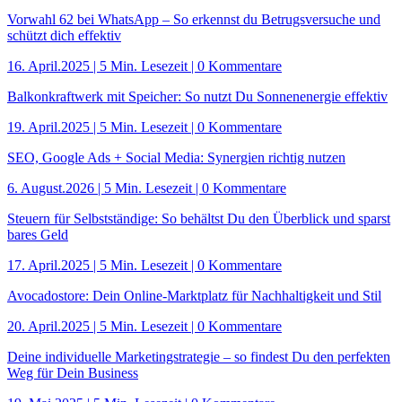
Vorwahl 62 bei WhatsApp – So erkennst du Betrugsversuche und
schützt dich effektiv
16. April.2025
|
5 Min. Lesezeit
| 0 Kommentare
Balkonkraftwerk mit Speicher: So nutzt Du Sonnenenergie effektiv
19. April.2025
|
5 Min. Lesezeit
| 0 Kommentare
SEO, Google Ads + Social Media: Synergien richtig nutzen
6. August.2026
|
5 Min. Lesezeit
| 0 Kommentare
Steuern für Selbstständige: So behältst Du den Überblick und sparst
bares Geld
17. April.2025
|
5 Min. Lesezeit
| 0 Kommentare
Avocadostore: Dein Online-Marktplatz für Nachhaltigkeit und Stil
20. April.2025
|
5 Min. Lesezeit
| 0 Kommentare
Deine individuelle Marketingstrategie – so findest Du den perfekten
Weg für Dein Business