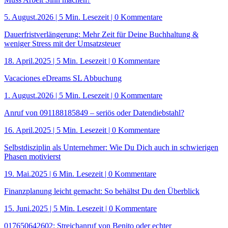
5. August.2026
|
5 Min. Lesezeit
| 0 Kommentare
Dauerfrist­verlängerung: Mehr Zeit für Deine Buchhaltung &
weniger Stress mit der Umsatzsteuer
18. April.2025
|
5 Min. Lesezeit
| 0 Kommentare
Vacaciones eDreams SL Abbuchung
1. August.2026
|
5 Min. Lesezeit
| 0 Kommentare
Anruf von 091188185849 – seriös oder Datendiebstahl?
16. April.2025
|
5 Min. Lesezeit
| 0 Kommentare
Selbstdisziplin als Unternehmer: Wie Du Dich auch in schwierigen
Phasen motivierst
19. Mai.2025
|
6 Min. Lesezeit
| 0 Kommentare
Finanzplanung leicht gemacht: So behältst Du den Überblick
15. Juni.2025
|
5 Min. Lesezeit
| 0 Kommentare
017650642602: Streichanruf von Benito oder echter