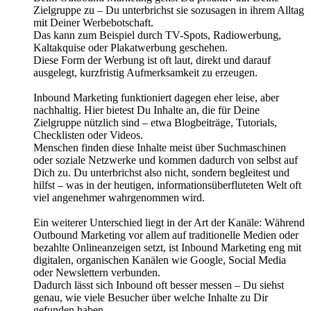
Zielgruppe zu – Du unterbrichst sie sozusagen in ihrem Alltag
mit Deiner Werbebotschaft.
Das kann zum Beispiel durch TV-Spots, Radiowerbung,
Kaltakquise oder Plakatwerbung geschehen.
Diese Form der Werbung ist oft laut, direkt und darauf
ausgelegt, kurzfristig Aufmerksamkeit zu erzeugen.
Inbound Marketing funktioniert dagegen eher leise, aber
nachhaltig. Hier bietest Du Inhalte an, die für Deine
Zielgruppe nützlich sind – etwa Blogbeiträge, Tutorials,
Checklisten oder Videos.
Menschen finden diese Inhalte meist über Suchmaschinen
oder soziale Netzwerke und kommen dadurch von selbst auf
Dich zu. Du unterbrichst also nicht, sondern begleitest und
hilfst – was in der heutigen, informationsüberfluteten Welt oft
viel angenehmer wahrgenommen wird.
Ein weiterer Unterschied liegt in der Art der Kanäle: Während
Outbound Marketing vor allem auf traditionelle Medien oder
bezahlte Onlineanzeigen setzt, ist Inbound Marketing eng mit
digitalen, organischen Kanälen wie Google, Social Media
oder Newslettern verbunden.
Dadurch lässt sich Inbound oft besser messen – Du siehst
genau, wie viele Besucher über welche Inhalte zu Dir
gefunden haben.