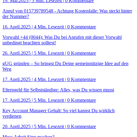
19. Mai.2025
|
5 Min. Lesezeit
| 0 Kommentare
Anruf von 015739789548 - Achtung Kostenfalle: Was steckt hinter
der Nummer?
16. April.2025
|
4 Min. Lesezeit
| 0 Kommentare
Vorwahl +44 (0044): Was Du bei Anrufen mit dieser Vorwahl
unbedingt beachten solltest!
26. April.2025
|
5 Min. Lesezeit
| 0 Kommentare
gUG gründen – So bringst Du Deine gemeinnützige Idee auf den
Weg
17. April.2025
|
4 Min. Lesezeit
| 0 Kommentare
Elterngeld für Selbstständige: Alles, was Du wissen musst
17. April.2025
|
5 Min. Lesezeit
| 0 Kommentare
Key Account Manager Gehalt: So viel kannst Du wirklich
verdienen
20. April.2025
|
5 Min. Lesezeit
| 0 Kommentare
Muss Arbeit Sinn machen?