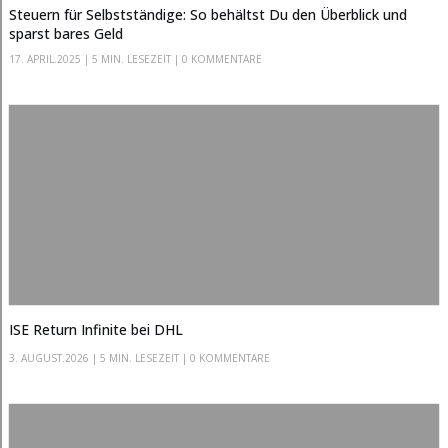
Steuern für Selbstständige: So behältst Du den Überblick und
sparst bares Geld
17. APRIL.2025
|
5 MIN. LESEZEIT
| 0 KOMMENTARE
ISE Return Infinite bei DHL
3. AUGUST.2026
|
5 MIN. LESEZEIT
| 0 KOMMENTARE