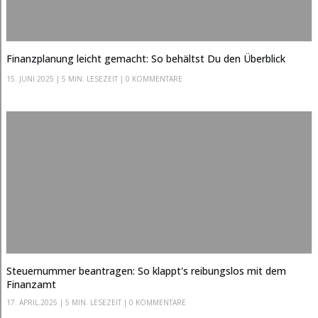
Finanzplanung leicht gemacht: So behältst Du den Überblick
15. JUNI.2025
|
5 MIN. LESEZEIT
| 0 KOMMENTARE
Steuernummer beantragen: So klappt's reibungslos mit dem
Finanzamt
17. APRIL.2025
|
5 MIN. LESEZEIT
| 0 KOMMENTARE