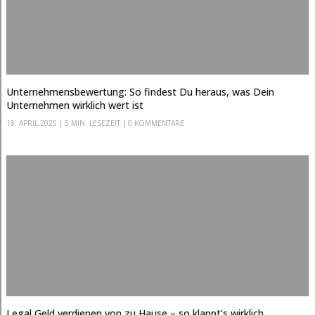
Unternehmensbewertung: So findest Du heraus, was Dein
Unternehmen wirklich wert ist
18. APRIL.2025
|
5 MIN. LESEZEIT
| 0 KOMMENTARE
Legal Geld verdienen von zu Hause – so klappt’s wirklich