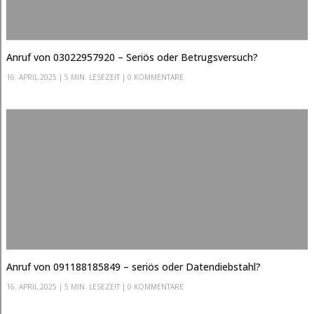
Anruf von 03022957920 – Seriös oder Betrugsversuch?
16. APRIL.2025
|
5 MIN. LESEZEIT
| 0 KOMMENTARE
Anruf von 091188185849 – seriös oder Datendiebstahl?
16. APRIL.2025
|
5 MIN. LESEZEIT
| 0 KOMMENTARE