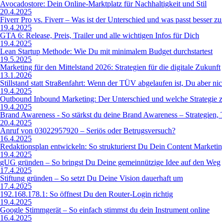
Avocadostore: Dein Online-Marktplatz für Nachhaltigkeit und Stil
20.4.2025
Fiverr Pro vs. Fiverr – Was ist der Unterschied und was passt besser zu
19.4.2025
GTA 6: Release, Preis, Trailer und alle wichtigen Infos für Dich
19.4.2025
Lean Startup Methode: Wie Du mit minimalem Budget durchstartest
19.5.2025
Marketing für den Mittelstand 2026: Strategien für die digitale Zukunft
13.1.2026
Stillstand statt Straßenfahrt: Wenn der TÜV abgelaufen ist, Du aber nic
19.4.2025
Outbound Inbound Marketing: Der Unterschied und welche Strategie z
19.4.2025
Brand Awareness - So stärkst du deine Brand Awareness – Strategien, 
20.4.2025
Anruf von 03022957920 – Seriös oder Betrugsversuch?
16.4.2025
Redaktionsplan entwickeln: So strukturierst Du Dein Content Marketin
19.4.2025
gUG gründen – So bringst Du Deine gemeinnützige Idee auf den Weg
17.4.2025
Stiftung gründen – So setzt Du Deine Vision dauerhaft um
17.4.2025
192.168.178.1: So öffnest Du den Router-Login richtig
19.4.2025
Google Stimmgerät – So einfach stimmst du dein Instrument online
16.4.2025