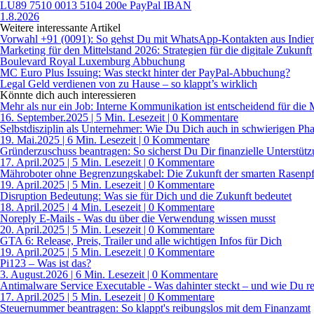
LU89 7510 0013 5104 200e PayPal IBAN
1.8.2026
Weitere interessante Artikel
Vorwahl +91 (0091): So gehst Du mit WhatsApp-Kontakten aus Indien
Marketing für den Mittelstand 2026: Strategien für die digitale Zukunft
Boulevard Royal Luxemburg Abbuchung
MC Euro Plus Issuing: Was steckt hinter der PayPal-Abbuchung?
Legal Geld verdienen von zu Hause – so klappt’s wirklich
Könnte dich auch interessieren
Mehr als nur ein Job: Interne Kommunikation ist entscheidend für die 
16. September.2025
|
5 Min. Lesezeit
| 0 Kommentare
Selbstdisziplin als Unternehmer: Wie Du Dich auch in schwierigen Pha
19. Mai.2025
|
6 Min. Lesezeit
| 0 Kommentare
Gründerzuschuss beantragen: So sicherst Du Dir finanzielle Unterstützu
17. April.2025
|
5 Min. Lesezeit
| 0 Kommentare
Mähroboter ohne Begrenzungskabel: Die Zukunft der smarten Rasenpf
19. April.2025
|
5 Min. Lesezeit
| 0 Kommentare
Disruption Bedeutung: Was sie für Dich und die Zukunft bedeutet
18. April.2025
|
4 Min. Lesezeit
| 0 Kommentare
Noreply E-Mails - Was du über die Verwendung wissen musst
20. April.2025
|
5 Min. Lesezeit
| 0 Kommentare
GTA 6: Release, Preis, Trailer und alle wichtigen Infos für Dich
19. April.2025
|
5 Min. Lesezeit
| 0 Kommentare
Pi123 – Was ist das?
3. August.2026
|
6 Min. Lesezeit
| 0 Kommentare
Antimalware Service Executable - Was dahinter steckt – und wie Du re
17. April.2025
|
5 Min. Lesezeit
| 0 Kommentare
Steuernummer beantragen: So klappt's reibungslos mit dem Finanzamt