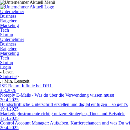
Unternehmer
Business
Ratgeber
Marketing
Tech
Startup
Unternehmer
Business
Ratgeber
Marketing
Tech
Startup
Login
- Lesen
Startseite
>
. | Min. Lesezeit
ISE Return Infinite bei DHL
3.8.2026
Noreply E-Mails - Was du über die Verwendung wissen musst
20.4.2025
Handschriftliche Unterschrift erstellen und digital einfügen – so geht’s
19.4.2025
Marketinginstrumente richtig nutzen: Strategien, Tipps und Beispiele
17.4.2025
Control Account Manager: Aufgaben, Karrierechancen und was Du wi
20.4.2025