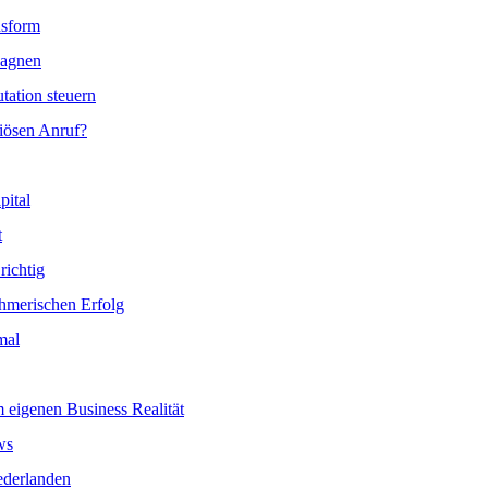
nsform
pagnen
tation steuern
iösen Anruf?
pital
t
richtig
ehmerischen Erfolg
mal
 eigenen Business Realität
ws
ederlanden