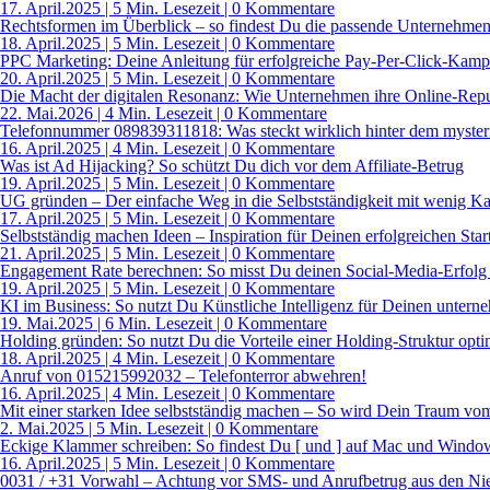
17. April.2025
|
5 Min. Lesezeit
| 0 Kommentare
Rechtsformen im Überblick – so findest Du die passende Unternehme
18. April.2025
|
5 Min. Lesezeit
| 0 Kommentare
PPC Marketing: Deine Anleitung für erfolgreiche Pay-Per-Click-Kam
20. April.2025
|
5 Min. Lesezeit
| 0 Kommentare
Die Macht der digitalen Resonanz: Wie Unternehmen ihre Online-Repu
22. Mai.2026
|
4 Min. Lesezeit
| 0 Kommentare
Telefonnummer 089839311818: Was steckt wirklich hinter dem myster
16. April.2025
|
4 Min. Lesezeit
| 0 Kommentare
Was ist Ad Hijacking? So schützt Du dich vor dem Affiliate-Betrug
19. April.2025
|
5 Min. Lesezeit
| 0 Kommentare
UG gründen – Der einfache Weg in die Selbstständigkeit mit wenig Ka
17. April.2025
|
5 Min. Lesezeit
| 0 Kommentare
Selbstständig machen Ideen – Inspiration für Deinen erfolgreichen Star
21. April.2025
|
5 Min. Lesezeit
| 0 Kommentare
Engagement Rate berechnen: So misst Du deinen Social-Media-Erfolg 
19. April.2025
|
5 Min. Lesezeit
| 0 Kommentare
KI im Business: So nutzt Du Künstliche Intelligenz für Deinen untern
19. Mai.2025
|
6 Min. Lesezeit
| 0 Kommentare
Holding gründen: So nutzt Du die Vorteile einer Holding-Struktur opti
18. April.2025
|
4 Min. Lesezeit
| 0 Kommentare
Anruf von 015215992032 – Telefonterror abwehren!
16. April.2025
|
4 Min. Lesezeit
| 0 Kommentare
Mit einer starken Idee selbstständig machen – So wird Dein Traum vom
2. Mai.2025
|
5 Min. Lesezeit
| 0 Kommentare
Eckige Klammer schreiben: So findest Du [ und ] auf Mac und Windo
16. April.2025
|
5 Min. Lesezeit
| 0 Kommentare
0031 / +31 Vorwahl – Achtung vor SMS- und Anrufbetrug aus den Ni